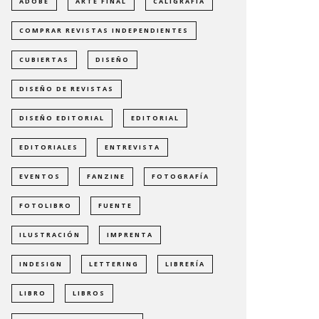
ADOBE
ARTE FINAL
CALIGRAFÍA
COMPRAR REVISTAS INDEPENDIENTES
CUBIERTAS
DISEÑO
DISEÑO DE REVISTAS
DISEÑO EDITORIAL
EDITORIAL
EDITORIALES
ENTREVISTA
EVENTOS
FANZINE
FOTOGRAFÍA
FOTOLIBRO
FUENTE
ILUSTRACIÓN
IMPRENTA
INDESIGN
LETTERING
LIBRERÍA
LIBRO
LIBROS