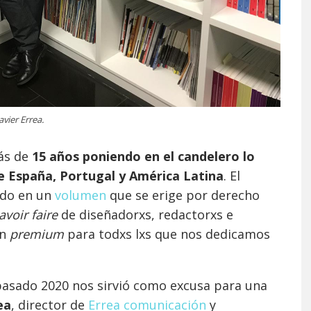
Javier Errea.
ás de
15 años poniendo en el candelero lo
e España, Portugal y América Latina
. El
ado en un
volumen
que se erige por derecho
avoir faire
de diseñadorxs, redactorxs e
ón
premium
para todxs lxs que nos dedicamos
 pasado 2020 nos sirvió como excusa para una
ea
, director de
Errea comunicación
y