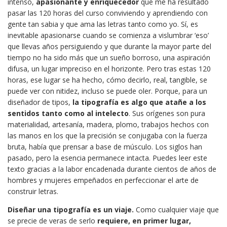
intenso,
apasionante y enriquecedor
que me ha resultado
pasar las 120 horas del curso conviviendo y aprendiendo con
gente tan sabia y que ama las letras tanto como yo. Sí, es
inevitable apasionarse cuando se comienza a vislumbrar ‘eso’
que llevas años persiguiendo y que durante la mayor parte del
tiempo no ha sido más que un sueño borroso, una aspiración
difusa, un lugar impreciso en el horizonte. Pero tras estas 120
horas, ese lugar se ha hecho, cómo decirlo, real, tangible, se
puede ver con nitidez, incluso se puede oler. Porque, para un
diseñador de tipos,
la tipografía es algo que atañe a los
sentidos tanto como al intelecto
. Sus orígenes son pura
materialidad, artesanía, madera, plomo, trabajos hechos con
las manos en los que la precisión se conjugaba con la fuerza
bruta, había que prensar a base de músculo. Los siglos han
pasado, pero la esencia permanece intacta. Puedes leer este
texto gracias a la labor encadenada durante cientos de años de
hombres y mujeres empeñados en perfeccionar el arte de
construir letras.
Diseñar una tipografía es un viaje.
Como cualquier viaje que
se precie de veras de serlo
requiere, en primer lugar,