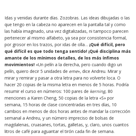
Idas y venidas durante días. Zozobras. Las ideas dibujadas o las
que tengo en la cabeza no aparecen en la pantalla tal y como
las había imaginado, una vez digitalizadas, ni tampoco parecen
pertenecer al mismo alfabeto, ya sea por consistencia formal,
por grosor en los trazos, por idas de olla…
¡Qué difícil, pero
qué difícil es que todo tenga sentido!
¡Qué disciplina más
amante de los mínimos detalles, de los más ínfimos
movimientos!
«Un pelín a la derecha, pero cuando digo un
pelín, quiero decir 5 unidades de
eme
», dice Andreu. Mirar y
mirar y remirar y pasar a otra letra para no volverte loca. O
hacer 20 copias de la misma letra en menos de 5 horas. Podría
resumir el curso en números: 100 pares de
kerning
, 80
menciones a Karen Cheng, 50 copias de la letra «S» por
semana, 15 horas de clase concentradas en tres días, 10
cambios en menos de dos horas antes de mandar la corrección
semanal a Andreu, y un número impreciso de bolsas de
magdalenas, cruasanes, tortas, galletas, y, claro, unos cuantos
litros de café para aguantar el tirón cada fin de semana.