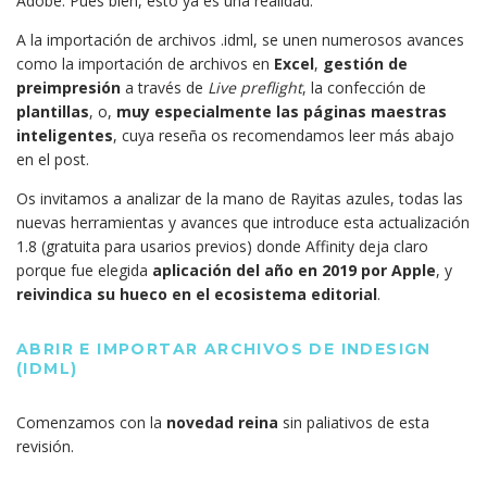
Adobe. Pues bien, esto ya es una realidad.
A la importación de archivos .idml, se unen numerosos avances
como la importación de archivos en
Excel
,
gestión de
preimpresión
a través de
Live preflight
, la confección de
plantillas
, o,
muy especialmente las páginas maestras
inteligentes
, cuya reseña os recomendamos leer más abajo
en el post.
Os invitamos a analizar de la mano de Rayitas azules, todas las
nuevas herramientas y avances que introduce esta actualización
1.8 (gratuita para usarios previos) donde Affinity deja claro
porque fue elegida
aplicación del año en 2019 por Apple
, y
reivindica su hueco en el ecosistema editorial
.
ABRIR E IMPORTAR ARCHIVOS DE INDESIGN
(IDML)
Comenzamos con la
novedad reina
sin paliativos de esta
revisión.