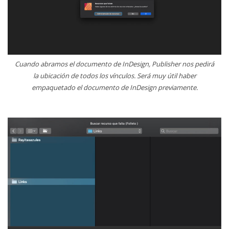
Cuando abramos el documento de InDesign, Publisher nos pedirá
la ubicación de todos los vínculos. Será muy útil haber
empaquetado el documento de InDesign previamente.