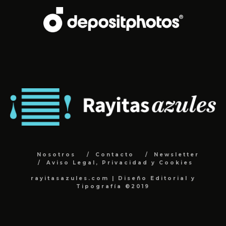
Nosotros
Contacto
Newsletter
Aviso Legal, Privacidad y Cookies
rayitasazules.com | Diseño Editorial y
Tipografía ©2019