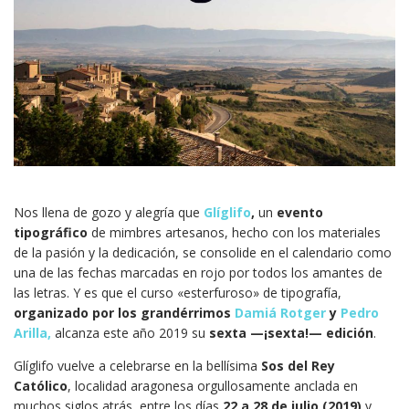
Nos llena de gozo y alegría que
Glíglifo
,
un
evento
tipográfico
de mimbres artesanos, hecho con los materiales
de la pasión y la dedicación, se consolide en el calendario como
una de las fechas marcadas en rojo por todos los amantes de
las letras. Y es que el curso «esterfuroso» de tipografía,
organizado por los grandérrimos
Damiá Rotger
y
Pedro
Arilla,
alcanza este año 2019 su
sexta —¡sexta!— edición
.
Glíglifo vuelve a celebrarse en la bellísima
Sos del Rey
Católico
, localidad aragonesa orgullosamente anclada en
muchos siglos atrás, entre los días
22 a 28 de julio (2019)
y