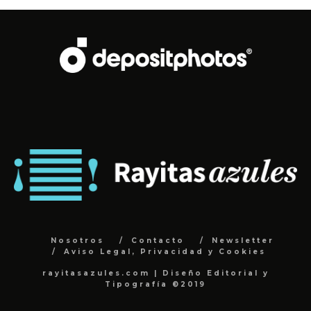
Nosotros
Contacto
Newsletter
Aviso Legal, Privacidad y Cookies
rayitasazules.com | Diseño Editorial y
Tipografía ©2019