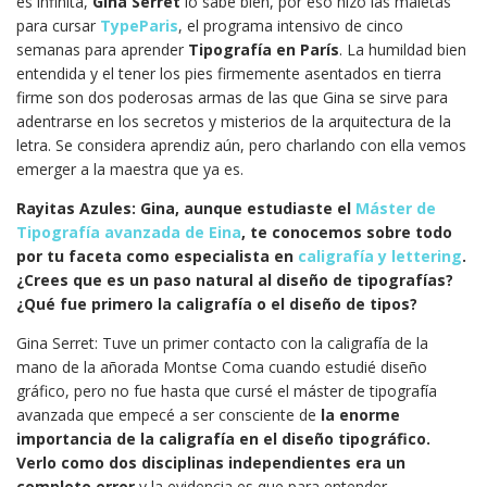
es infinita,
Gina Serret
lo sabe bien, por eso hizo las maletas
para cursar
TypeParis
, el programa intensivo de cinco
semanas para aprender
Tipografía en París
. La humildad bien
entendida y el tener los pies firmemente asentados en tierra
firme son dos poderosas armas de las que Gina se sirve para
adentrarse en los secretos y misterios de la arquitectura de la
letra. Se considera aprendiz aún, pero charlando con ella vemos
emerger a la maestra que ya es.
Rayitas Azules: Gina, aunque estudiaste el
Máster de
Tipografía avanzada de Eina
, te conocemos sobre todo
por tu faceta como especialista en
caligrafía y lettering
.
¿Crees que es un paso natural al diseño de tipografías?
¿Qué fue primero la caligrafía o el diseño de tipos?
Gina Serret: Tuve un primer contacto con la caligrafía de la
mano de la añorada Montse Coma cuando estudié diseño
gráfico, pero no fue hasta que cursé el máster de tipografía
avanzada que empecé a ser consciente de
la enorme
importancia de la caligrafía en el diseño tipográfico.
Verlo como dos disciplinas independientes era un
completo error
y la evidencia es que para entender