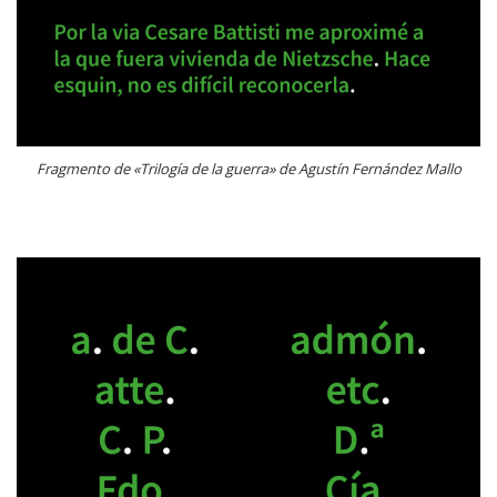
Fragmento de «Trilogía de la guerra» de Agustín Fernández Mallo