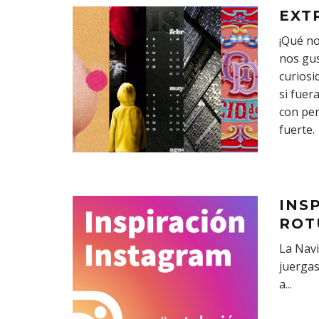
EXT
¡Qué no
nos gus
curiosi
si fuer
con per
fuerte.
INS
ROT
La Navi
juergas
a
...