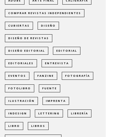
ADOBE
ARTE FINAL
CALIGRAFÍA
COMPRAR REVISTAS INDEPENDIENTES
CUBIERTAS
DISEÑO
DISEÑO DE REVISTAS
DISEÑO EDITORIAL
EDITORIAL
EDITORIALES
ENTREVISTA
EVENTOS
FANZINE
FOTOGRAFÍA
FOTOLIBRO
FUENTE
ILUSTRACIÓN
IMPRENTA
INDESIGN
LETTERING
LIBRERÍA
LIBRO
LIBROS