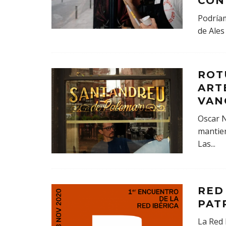
CON
Podríam
de Ales
ROT
ART
VAN
Oscar N
mantien
Las
...
RED
PAT
La Red 