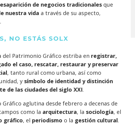
esaparición de negocios tradicionales
que
 de nuestra vida
a través de su aspecto,
.
S, NO ESTÁS SOLX
a del Patrimonio Gráfico estriba en
registrar,
gado el caso, rescatar, restaurar y preservar
ial
, tanto rural como urbana, así como
unidad, y
símbolo de identidad y distinción
te de las ciudades del siglo XXI
.
o Gráfico aglutina desde febrero a decenas de
n campos como la
arquitectura
, la
sociología
, el
o gráfico
, el
periodismo
o la
gestión cultural
.