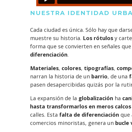
NUESTRA IDENTIDAD URB
Cada ciudad es única. Sólo hay que dars
muestre su historia.
Los rótulos
y carte
forma que se convierten en señales qu
diferenciación
.
Materiales
,
colores
,
tipografías
,
compo
narran la historia de un
barrio
, de una
f
pasen desapercibidas quizás por la rutin
La expansión de la
globalización
ha
can
hasta transformarlos en meros calcos
calles. Esta
falta de diferenciación
que a
comercios minoristas, genera un
bucle 