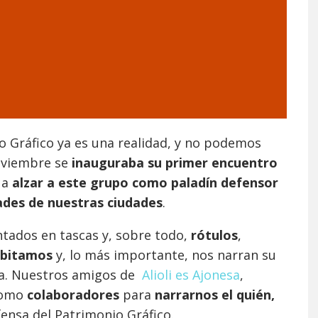
o Gráfico ya es una realidad, y no podemos
oviembre se
inauguraba su primer encuentro
 a
alzar a este grupo como paladín defensor
dades de nuestras ciudades
.
tados en tascas y, sobre todo,
rótulos
,
abitamos
y, lo más importante, nos narran su
stra. Nuestros amigos de
Alioli es Ajonesa
,
como
colaboradores
para
narrarnos el quién,
fensa del Patrimonio Gráfico.