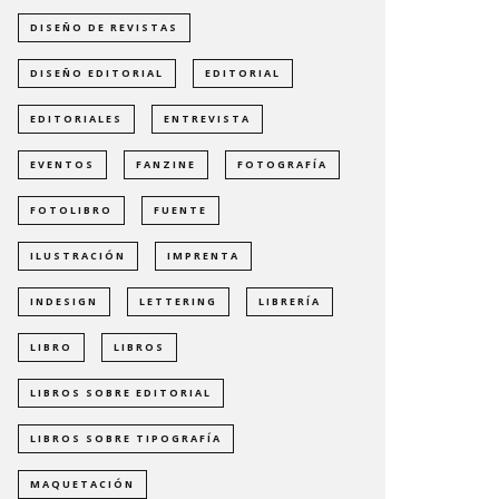
DISEÑO DE REVISTAS
DISEÑO EDITORIAL
EDITORIAL
EDITORIALES
ENTREVISTA
EVENTOS
FANZINE
FOTOGRAFÍA
FOTOLIBRO
FUENTE
ILUSTRACIÓN
IMPRENTA
INDESIGN
LETTERING
LIBRERÍA
LIBRO
LIBROS
LIBROS SOBRE EDITORIAL
LIBROS SOBRE TIPOGRAFÍA
MAQUETACIÓN