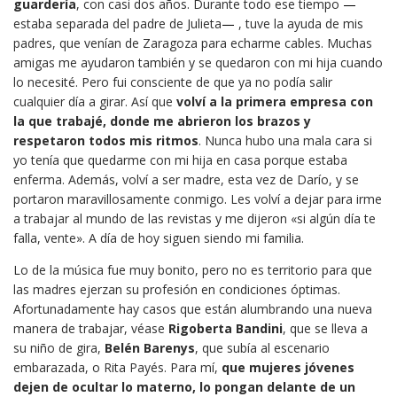
guardería
, con casi dos años. Durante todo ese tiempo
—
estaba separada del padre de Julieta
—
, tuve la ayuda de mis
padres, que venían de Zaragoza para echarme cables. Muchas
amigas me ayudaron también y se quedaron con mi hija cuando
lo necesité. Pero fui consciente de que ya no podía salir
cualquier día a girar. Así que
volví a la primera empresa con
la que trabajé, donde me abrieron los brazos y
respetaron todos mis ritmos
. Nunca hubo una mala cara si
yo tenía que quedarme con mi hija en casa porque estaba
enferma. Además, volví a ser madre, esta vez de Darío, y se
portaron maravillosamente conmigo. Les volví a dejar para irme
a trabajar al mundo de las revistas y me dijeron «si algún día te
falla, vente». A día de hoy siguen siendo mi familia.
Lo de la música fue muy bonito, pero no es territorio para que
las madres ejerzan su profesión en condiciones óptimas.
Afortunadamente hay casos que están alumbrando una nueva
manera de trabajar, véase
Rigoberta Bandini
, que se lleva a
su niño de gira,
Belén Barenys
, que subía al escenario
embarazada, o Rita Payés. Para mí,
que mujeres jóvenes
dejen de ocultar lo materno, lo pongan delante de un