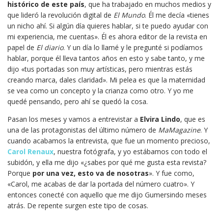
histórico de este país
, que ha trabajado en muchos medios y
que lideró la revolución digital de
El Mundo
. Él me decía «tienes
un nicho ahí. Si algún día quieres hablar, si te puedo ayudar con
mi experiencia, me cuentas». Él es ahora editor de la revista en
papel de
El diario
. Y un día lo llamé y le pregunté si podíamos
hablar, porque él lleva tantos años en esto y sabe tanto, y me
dijo «tus portadas son muy artísticas, pero mientras estás
creando marca, dales claridad». Mi pelea es que la maternidad
se vea como un concepto y la crianza como otro. Y yo me
quedé pensando, pero ahí se quedó la cosa.
Pasan los meses y vamos a entrevistar a
Elvira Lindo
, que es
una de las protagonistas del último número de
MaMagazine
. Y
cuando acabamos la entrevista, que fue un momento precioso,
Carol Renaux
, nuestra fotógrafa, y yo estábamos con todo el
subidón, y ella me dijo «¿sabes por qué me gusta esta revista?
Porque
por una vez, esto va de nosotras
». Y fue como,
«Carol, me acabas de dar la portada del número cuatro». Y
entonces conecté con aquello que me dijo Gumersindo meses
atrás. De repente surgen este tipo de cosas.