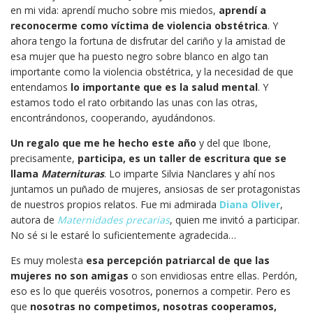
en mi vida: aprendí mucho sobre mis miedos,
aprendí a
reconocerme como víctima de violencia obstétrica
. Y
ahora tengo la fortuna de disfrutar del cariño y la amistad de
esa mujer que ha puesto negro sobre blanco en algo tan
importante como la violencia obstétrica, y la necesidad de que
entendamos
lo importante que es la salud mental
. Y
estamos todo el rato orbitando las unas con las otras,
encontrándonos, cooperando, ayudándonos.
Un regalo que me he hecho este año
y del que Ibone,
precisamente,
participa, es un taller de escritura que se
llama
Maternituras
. Lo imparte Silvia Nanclares y ahí nos
juntamos un puñado de mujeres, ansiosas de ser protagonistas
de nuestros propios relatos. Fue mi admirada
Diana Oliver
,
autora de
Maternidades precarias
, quien me invitó a participar.
No sé si le estaré lo suficientemente agradecida…
Es muy molesta
esa percepción patriarcal de que las
mujeres no son amigas
o son envidiosas entre ellas. Perdón,
eso es lo que queréis vosotros, ponernos a competir. Pero es
que
nosotras no competimos, nosotras cooperamos,