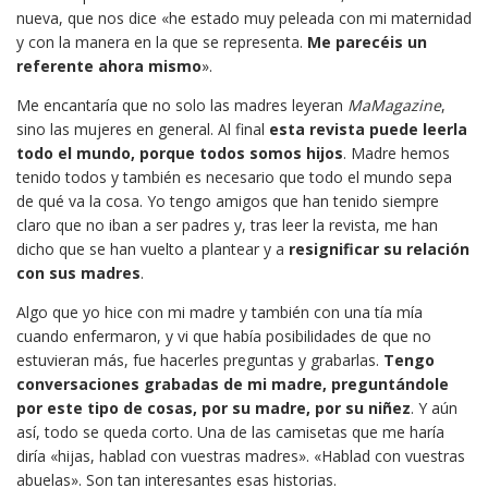
nueva, que nos dice «he estado muy peleada con mi maternidad
y con la manera en la que se representa.
Me parecéis un
referente ahora mismo
».
Me encantaría que no solo las madres leyeran
MaMagazine
,
sino las mujeres en general. Al final
esta revista puede leerla
todo el mundo, porque todos somos hijos
. Madre hemos
tenido todos y también es necesario que todo el mundo sepa
de qué va la cosa. Yo tengo amigos que han tenido siempre
claro que no iban a ser padres y, tras leer la revista, me han
dicho que se han vuelto a plantear y a
resignificar su relación
con sus madres
.
Algo que yo hice con mi madre y también con una tía mía
cuando enfermaron, y vi que había posibilidades de que no
estuvieran más, fue hacerles preguntas y grabarlas.
Tengo
conversaciones grabadas de mi madre, preguntándole
por este tipo de cosas, por su madre, por su niñez
. Y aún
así, todo se queda corto. Una de las camisetas que me haría
diría «hijas, hablad con vuestras madres». «Hablad con vuestras
abuelas». Son tan interesantes esas historias.