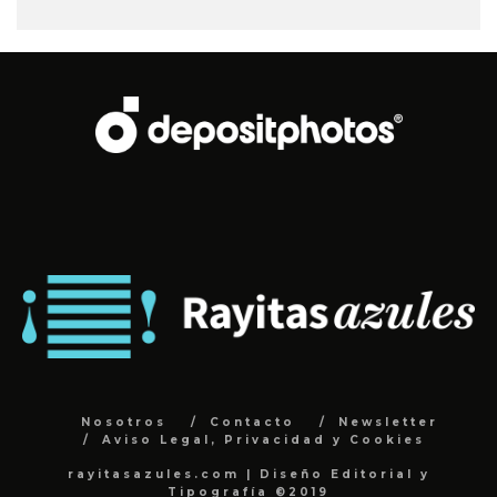
Nosotros
Contacto
Newsletter
Aviso Legal, Privacidad y Cookies
rayitasazules.com | Diseño Editorial y
Tipografía ©2019