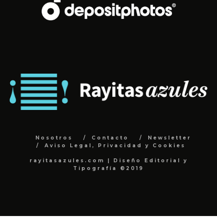
Nosotros
Contacto
Newsletter
Aviso Legal, Privacidad y Cookies
rayitasazules.com | Diseño Editorial y
Tipografía ©2019