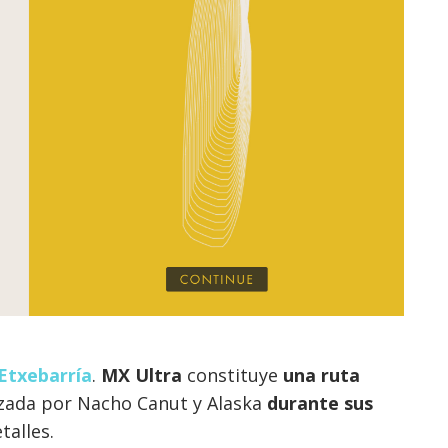
Etxebarría
.
MX Ultra
constituye
una ruta
izada por Nacho Canut y Alaska
durante sus
talles.