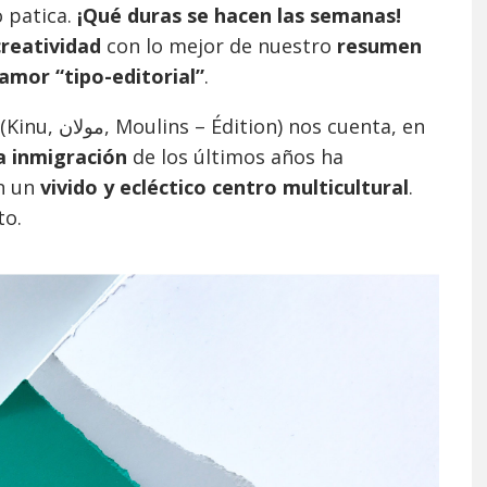
o patica.
¡Qué duras se hacen las semanas!
creatividad
con lo mejor de nuestro
resumen
amor “tipo-editorial”
.
nu, مولان, Moulins – Édition) nos cuenta, en
 inmigración
de los últimos años ha
n un
vivido y ecléctico centro multicultural
.
to.