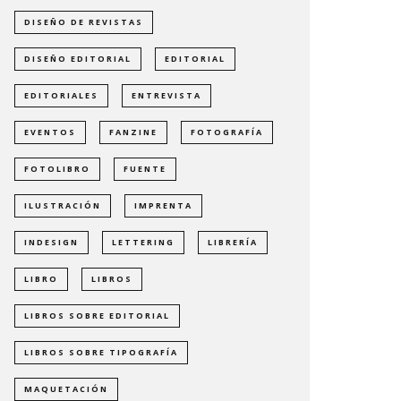
DISEÑO DE REVISTAS
DISEÑO EDITORIAL
EDITORIAL
EDITORIALES
ENTREVISTA
EVENTOS
FANZINE
FOTOGRAFÍA
FOTOLIBRO
FUENTE
ILUSTRACIÓN
IMPRENTA
INDESIGN
LETTERING
LIBRERÍA
LIBRO
LIBROS
LIBROS SOBRE EDITORIAL
LIBROS SOBRE TIPOGRAFÍA
MAQUETACIÓN