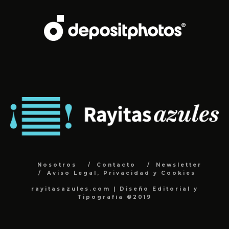
Nosotros
Contacto
Newsletter
Aviso Legal, Privacidad y Cookies
rayitasazules.com | Diseño Editorial y
Tipografía ©2019