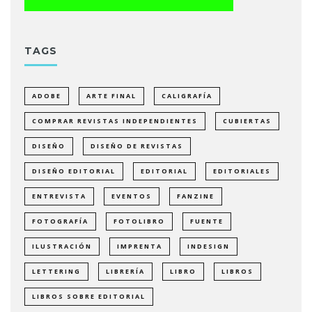
TAGS
ADOBE
ARTE FINAL
CALIGRAFÍA
COMPRAR REVISTAS INDEPENDIENTES
CUBIERTAS
DISEÑO
DISEÑO DE REVISTAS
DISEÑO EDITORIAL
EDITORIAL
EDITORIALES
ENTREVISTA
EVENTOS
FANZINE
FOTOGRAFÍA
FOTOLIBRO
FUENTE
ILUSTRACIÓN
IMPRENTA
INDESIGN
LETTERING
LIBRERÍA
LIBRO
LIBROS
LIBROS SOBRE EDITORIAL