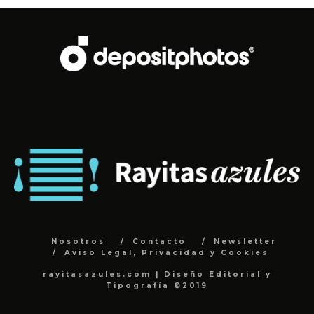
Nosotros
Contacto
Newsletter
Aviso Legal, Privacidad y Cookies
rayitasazules.com | Diseño Editorial y
Tipografía ©2019