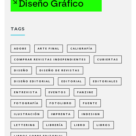
TAGS
ADOBE
ARTE FINAL
CALIGRAFÍA
COMPRAR REVISTAS INDEPENDIENTES
CUBIERTAS
DISEÑO
DISEÑO DE REVISTAS
DISEÑO EDITORIAL
EDITORIAL
EDITORIALES
ENTREVISTA
EVENTOS
FANZINE
FOTOGRAFÍA
FOTOLIBRO
FUENTE
ILUSTRACIÓN
IMPRENTA
INDESIGN
LETTERING
LIBRERÍA
LIBRO
LIBROS
LIBROS SOBRE EDITORIAL