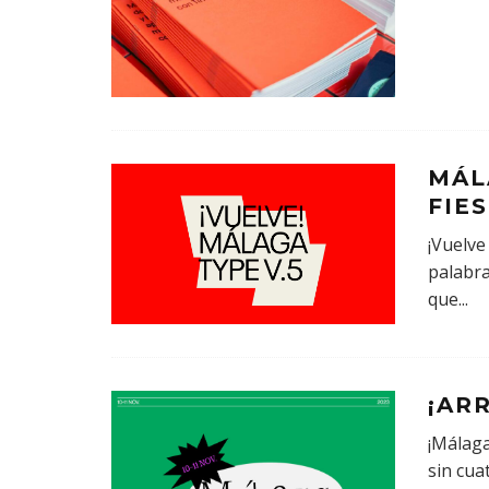
MÁL
FIE
¡Vuelve
palabra
que
...
¡AR
¡Málaga
sin cua