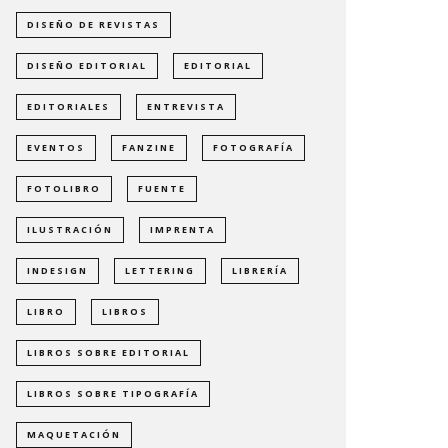
DISEÑO DE REVISTAS
DISEÑO EDITORIAL
EDITORIAL
EDITORIALES
ENTREVISTA
EVENTOS
FANZINE
FOTOGRAFÍA
FOTOLIBRO
FUENTE
ILUSTRACIÓN
IMPRENTA
INDESIGN
LETTERING
LIBRERÍA
LIBRO
LIBROS
LIBROS SOBRE EDITORIAL
LIBROS SOBRE TIPOGRAFÍA
MAQUETACIÓN