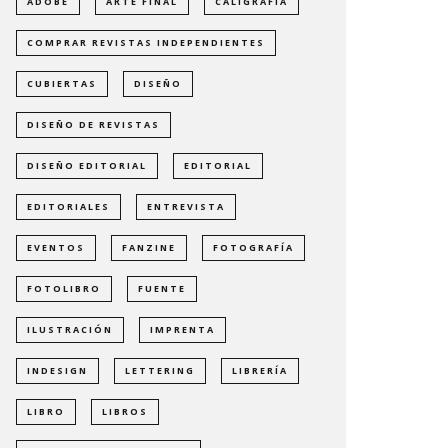
ADOBE
ARTE FINAL
CALIGRAFÍA
COMPRAR REVISTAS INDEPENDIENTES
CUBIERTAS
DISEÑO
DISEÑO DE REVISTAS
DISEÑO EDITORIAL
EDITORIAL
EDITORIALES
ENTREVISTA
EVENTOS
FANZINE
FOTOGRAFÍA
FOTOLIBRO
FUENTE
ILUSTRACIÓN
IMPRENTA
INDESIGN
LETTERING
LIBRERÍA
LIBRO
LIBROS