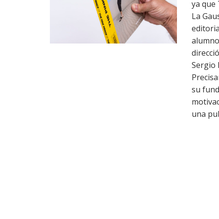
ya que 
La Gaus
editori
alumno 
direcci
Sergio 
Precisa
su fund
motivac
una pub