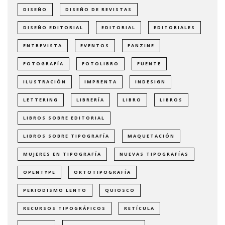
DISEÑO
DISEÑO DE REVISTAS
DISEÑO EDITORIAL
EDITORIAL
EDITORIALES
ENTREVISTA
EVENTOS
FANZINE
FOTOGRAFÍA
FOTOLIBRO
FUENTE
ILUSTRACIÓN
IMPRENTA
INDESIGN
LETTERING
LIBRERÍA
LIBRO
LIBROS
LIBROS SOBRE EDITORIAL
LIBROS SOBRE TIPOGRAFÍA
MAQUETACIÓN
MUJERES EN TIPOGRAFÍA
NUEVAS TIPOGRAFÍAS
OPENTYPE
ORTOTIPOGRAFÍA
PERIODISMO LENTO
QUIOSCO
RECURSOS TIPOGRÁFICOS
RETÍCULA