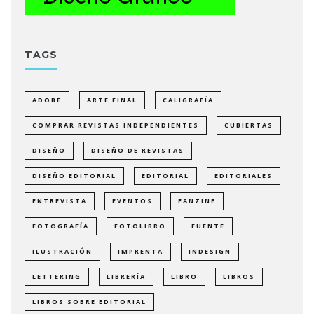
TAGS
ADOBE
ARTE FINAL
CALIGRAFÍA
COMPRAR REVISTAS INDEPENDIENTES
CUBIERTAS
DISEÑO
DISEÑO DE REVISTAS
DISEÑO EDITORIAL
EDITORIAL
EDITORIALES
ENTREVISTA
EVENTOS
FANZINE
FOTOGRAFÍA
FOTOLIBRO
FUENTE
ILUSTRACIÓN
IMPRENTA
INDESIGN
LETTERING
LIBRERÍA
LIBRO
LIBROS
LIBROS SOBRE EDITORIAL