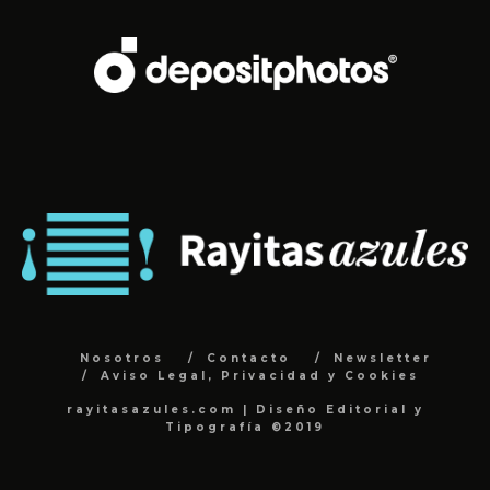
Nosotros
Contacto
Newsletter
Aviso Legal, Privacidad y Cookies
rayitasazules.com | Diseño Editorial y
Tipografía ©2019