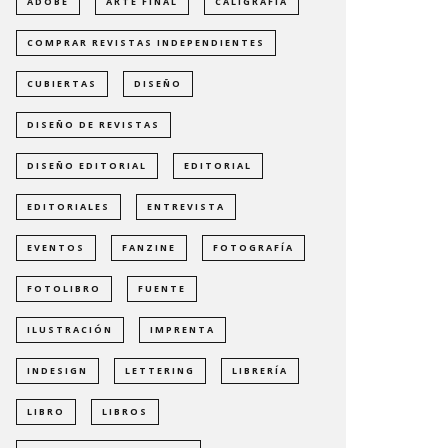
ADOBE
ARTE FINAL
CALIGRAFÍA
COMPRAR REVISTAS INDEPENDIENTES
CUBIERTAS
DISEÑO
DISEÑO DE REVISTAS
DISEÑO EDITORIAL
EDITORIAL
EDITORIALES
ENTREVISTA
EVENTOS
FANZINE
FOTOGRAFÍA
FOTOLIBRO
FUENTE
ILUSTRACIÓN
IMPRENTA
INDESIGN
LETTERING
LIBRERÍA
LIBRO
LIBROS