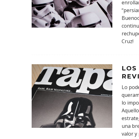
enroll
“persia
Buenoo
continu
rechupe
Cruz!
LOS
REV
Lo pode
queramo
lo impo
Aquello
estrate
una bre
valor y