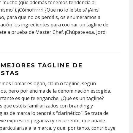
ar mucho (que además tenemos tendencia al
nismo”). ¡Cómorrrrr! ¿Que no lo leísteis? ¡Ains!
o, para que no os perdáis, os enumeramos a
ación los ingredientes para cocinar un tagline de
te a prueba de Master Chef. ¡Chúpate esa, Jordi
 MEJORES TAGLINE DE
ISTAS
mos llamar eslogan, claim o tagline, según
s, pero por encima de la denominación escogida,
rtante es que te enganche. ¿Qué es un tagline?
s que estéis familiarizados con branding y
gias de marca lo tendréis “clarinético”. Se trata de
ve expresión pegadiza y recurrente, que añade
 particulariza a la marca, y que, por tanto, contribuye