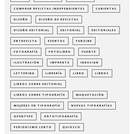
COMPRAR REVISTAS INDEPENDIENTES
CUBIERTAS
DISEÑO
DISEÑO DE REVISTAS
DISEÑO EDITORIAL
EDITORIAL
EDITORIALES
ENTREVISTA
EVENTOS
FANZINE
FOTOGRAFÍA
FOTOLIBRO
FUENTE
ILUSTRACIÓN
IMPRENTA
INDESIGN
LETTERING
LIBRERÍA
LIBRO
LIBROS
LIBROS SOBRE EDITORIAL
LIBROS SOBRE TIPOGRAFÍA
MAQUETACIÓN
MUJERES EN TIPOGRAFÍA
NUEVAS TIPOGRAFÍAS
OPENTYPE
ORTOTIPOGRAFÍA
PERIODISMO LENTO
QUIOSCO