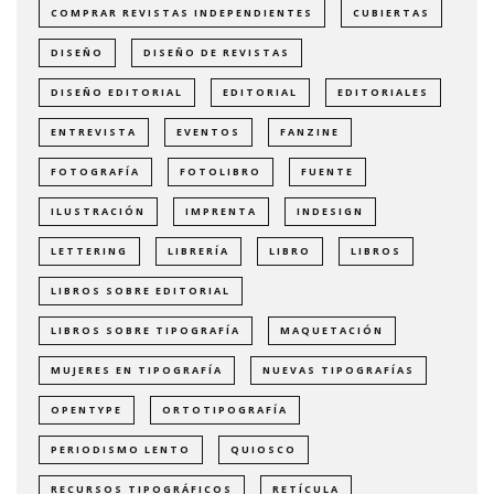
COMPRAR REVISTAS INDEPENDIENTES
CUBIERTAS
DISEÑO
DISEÑO DE REVISTAS
DISEÑO EDITORIAL
EDITORIAL
EDITORIALES
ENTREVISTA
EVENTOS
FANZINE
FOTOGRAFÍA
FOTOLIBRO
FUENTE
ILUSTRACIÓN
IMPRENTA
INDESIGN
LETTERING
LIBRERÍA
LIBRO
LIBROS
LIBROS SOBRE EDITORIAL
LIBROS SOBRE TIPOGRAFÍA
MAQUETACIÓN
MUJERES EN TIPOGRAFÍA
NUEVAS TIPOGRAFÍAS
OPENTYPE
ORTOTIPOGRAFÍA
PERIODISMO LENTO
QUIOSCO
RECURSOS TIPOGRÁFICOS
RETÍCULA