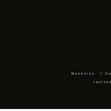
Nosotros
C
rayita