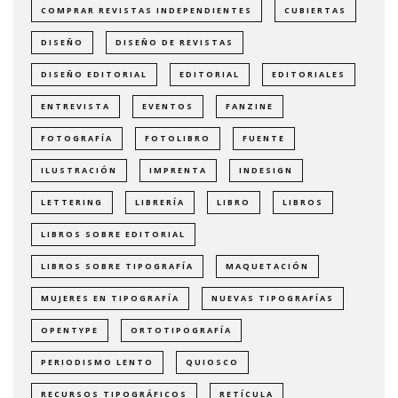
COMPRAR REVISTAS INDEPENDIENTES
CUBIERTAS
DISEÑO
DISEÑO DE REVISTAS
DISEÑO EDITORIAL
EDITORIAL
EDITORIALES
ENTREVISTA
EVENTOS
FANZINE
FOTOGRAFÍA
FOTOLIBRO
FUENTE
ILUSTRACIÓN
IMPRENTA
INDESIGN
LETTERING
LIBRERÍA
LIBRO
LIBROS
LIBROS SOBRE EDITORIAL
LIBROS SOBRE TIPOGRAFÍA
MAQUETACIÓN
MUJERES EN TIPOGRAFÍA
NUEVAS TIPOGRAFÍAS
OPENTYPE
ORTOTIPOGRAFÍA
PERIODISMO LENTO
QUIOSCO
RECURSOS TIPOGRÁFICOS
RETÍCULA