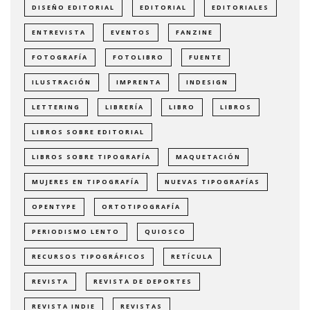
DISEÑO EDITORIAL
EDITORIAL
EDITORIALES
ENTREVISTA
EVENTOS
FANZINE
FOTOGRAFÍA
FOTOLIBRO
FUENTE
ILUSTRACIÓN
IMPRENTA
INDESIGN
LETTERING
LIBRERÍA
LIBRO
LIBROS
LIBROS SOBRE EDITORIAL
LIBROS SOBRE TIPOGRAFÍA
MAQUETACIÓN
MUJERES EN TIPOGRAFÍA
NUEVAS TIPOGRAFÍAS
OPENTYPE
ORTOTIPOGRAFÍA
PERIODISMO LENTO
QUIOSCO
RECURSOS TIPOGRÁFICOS
RETÍCULA
REVISTA
REVISTA DE DEPORTES
REVISTA INDIE
REVISTAS