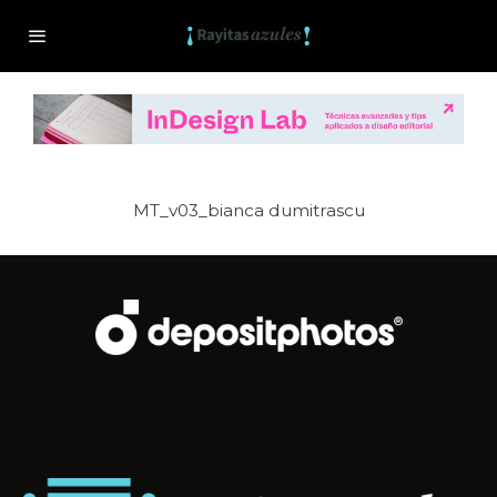
MT_v03_bianca dumitrascu