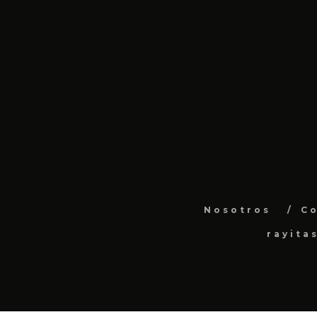
Nosotros
C
rayita