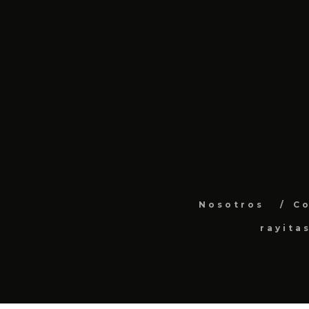
Nosotros
C
rayita