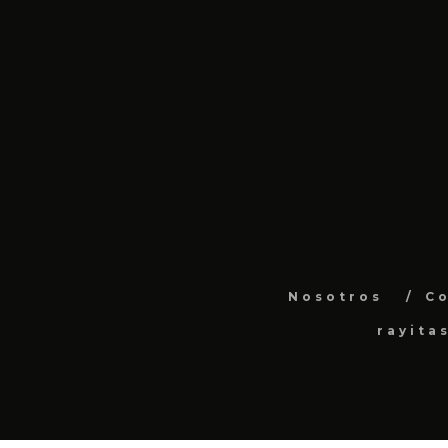
Nosotros
C
rayita