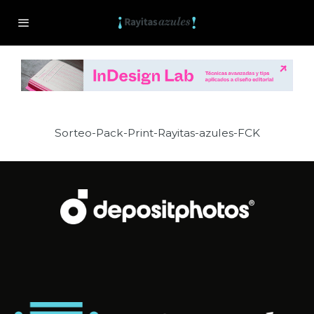
Sorteo-Pack-Print-Rayitas-azules-FCK