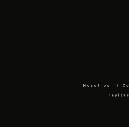
Nosotros
C
rayita