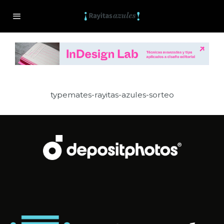
typemates-rayitas-azules-sorteo