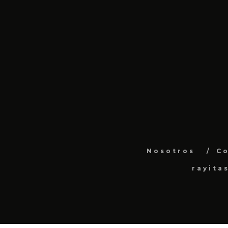
Nosotros
C
rayita