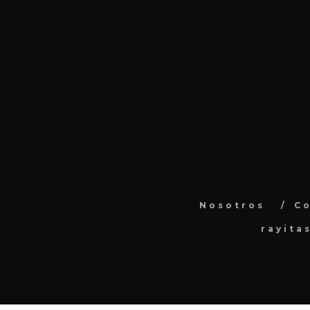
Nosotros
C
rayita