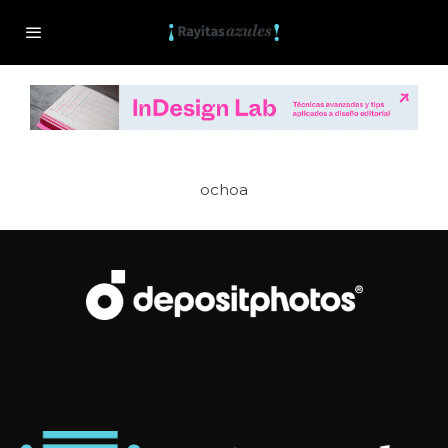
ochoa