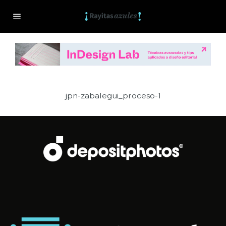
jpn-zabalegui_proceso-1