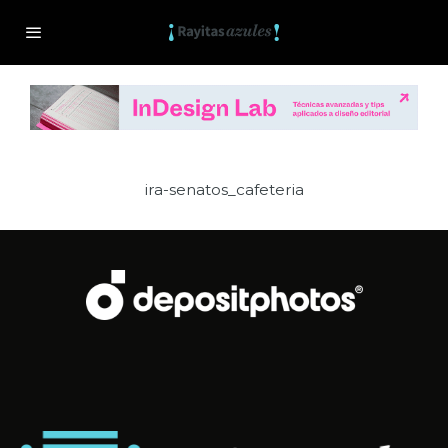
ira-senatos_cafeteria