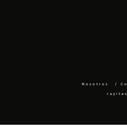
Nosotros
C
rayita