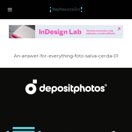
An-answer-for-everything-foto-salva-cerda-01