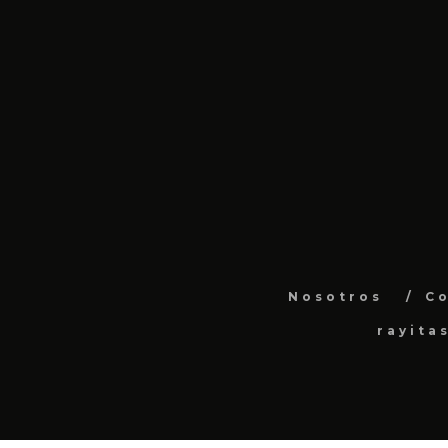
Nosotros
C
rayita