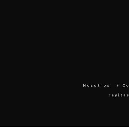
Nosotros
C
rayita