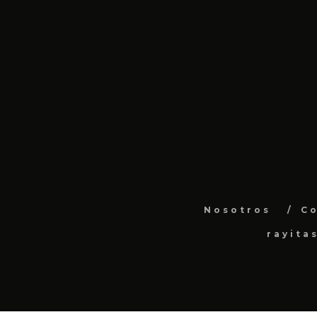
Nosotros
C
rayita