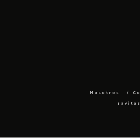
Nosotros
C
rayita