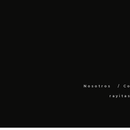
Nosotros
C
rayita