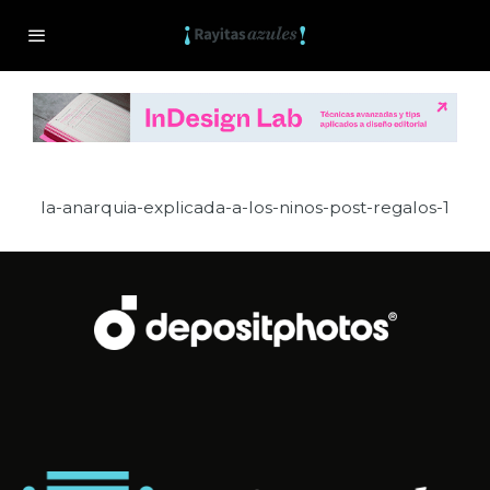
la-anarquia-explicada-a-los-ninos-post-regalos-1