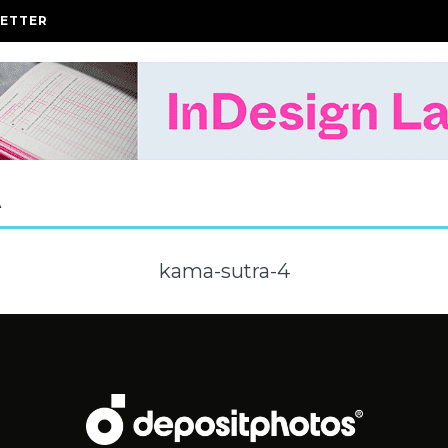
ETTER
A
kama-sutra-4