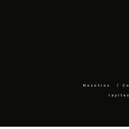
Nosotros
C
rayita