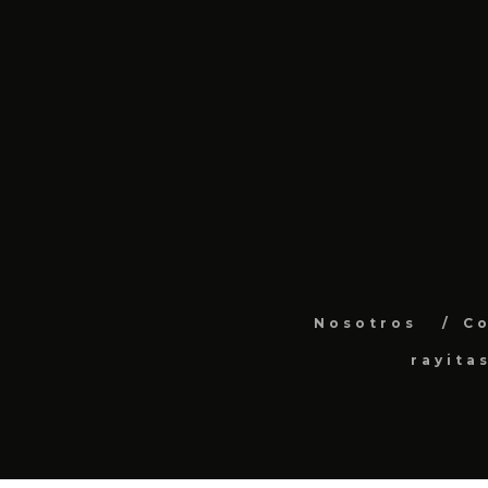
Nosotros
C
rayita