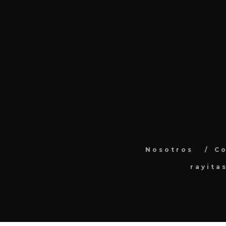
Nosotros
C
rayita