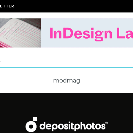
ETTER
A
modmag