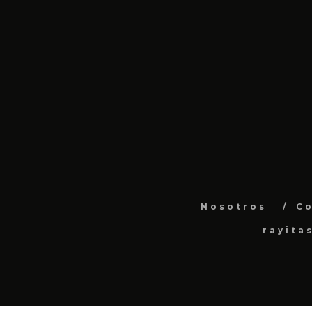
Nosotros
C
rayita