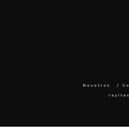
Nosotros
C
rayita