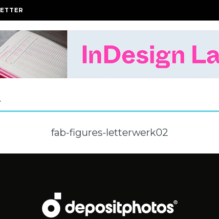
ETTER
A
fab-figures-letterwerk02